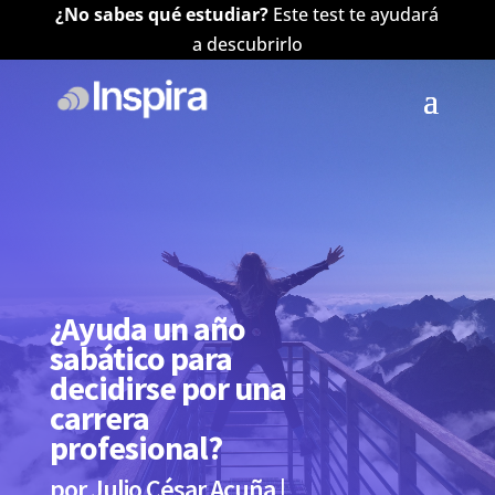
¿No sabes qué estudiar?
Este test te ayudará
a descubrirlo
¿Ayuda un año
sabático para
decidirse por una
carrera
profesional?
por
Julio César Acuña
|