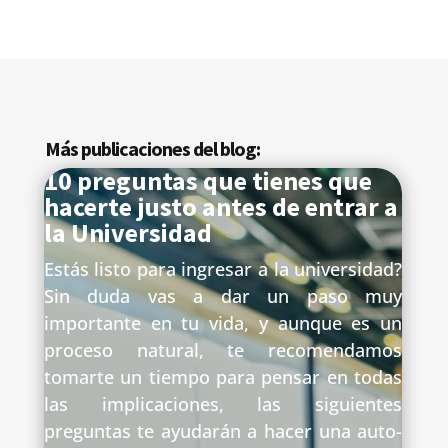
Más publicaciones del blog:
10 preguntas que tienes que
hacerte justo antes de entrar a
la Universidad
Estás listo para ingresar a la universidad?
Sin duda vas a dar un paso muy
importante en tu vida, y aunque es un
proceso natural, te recomendamos
tomarte un tiempo para pensar en todas
las implicaciones, las siguientes
preguntas te ayudarán a hacer una auto-