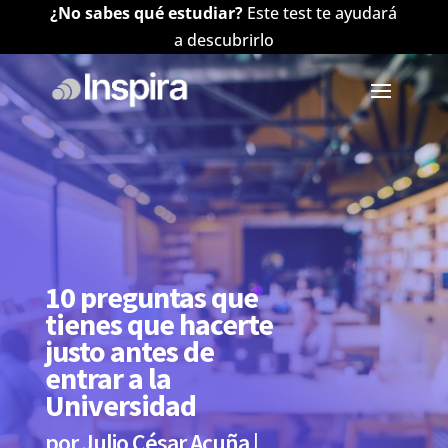
¿No sabes qué estudiar?
Este test te ayudará
a descubrirlo
10 preguntas que
tienes que hacerte
justo antes de
entrar a la
Universidad
por
Julio César Acuña
|