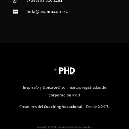
(+593) 99 810 2281

hola@inspira.com.ec

Inspira©
y
Ubicate©
son marcas registradas de
Corporación PHD
Creadores del
Coaching Vocacional.
Desde
2 0 0 7.
Copyright © 2024. Todos los derechos reservados.