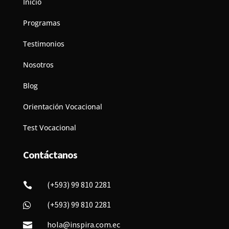
Inicio
Programas
Testimonios
Nosotros
Blog
Orientación Vocacional
Test Vocacional
Contáctanos
(+593) 99 810 2281

(+593) 99 810 2281

hola@inspira.com.ec
