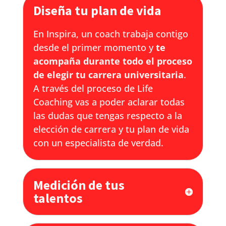
Diseña tu plan de vida
En Inspira, un coach trabaja contigo
desde el primer momento y
te
acompaña durante todo el proceso
de elegir tu carrera universitaria
.
A través del proceso de Life
Coaching vas a poder aclarar todas
las dudas que tengas respecto a la
elección de carrera y tu plan de vida
con un especialista de verdad.
Medición de tus
talentos