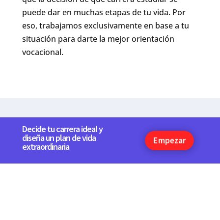
puede dar en muchas etapas de tu vida. Por
eso, trabajamos exclusivamente en base a tu
situación para darte la mejor orientación
vocacional.
Inspira es más que solo
Decide tu carrera ideal y
diseña un plan de vida
Empezar
orientación vocacional, es
extraordinaria
diseñar tu futuro.
En Inspira, descubrirás tu pasión, desarrollarás tus
talentos y saldrás con una visión clara de qué
camino profesional seguir. Nuestro método único