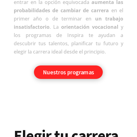
entrar en la opción equivocada
aumenta las
probabilidades de cambiar de carrera
en el
primer año o de terminar en
un trabajo
insatisfactorio
. La
orientación vocacional
y
los programas de Inspira te ayudan a
descubrir tus talentos, planificar tu futuro y
elegir la carrera ideal desde el principio.
Nuestros programas
Elegir tu carrera