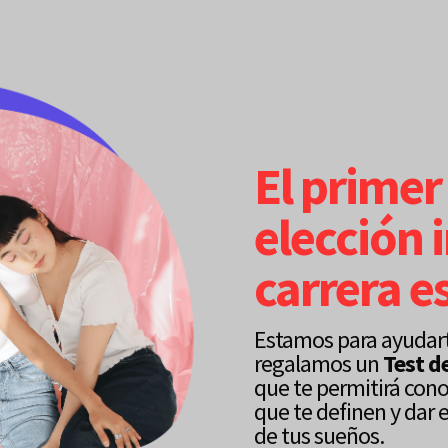
El primer
elección 
carrera e
Estamos para ayudarte
regalamos un
Test d
que te permitirá con
que te definen y dar e
de tus sueños.