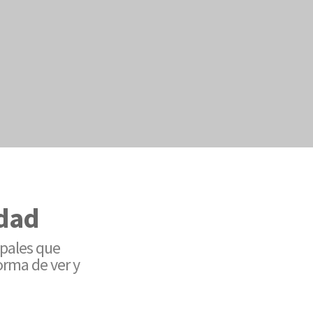
idad
ipales que
orma de ver y